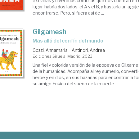
extrañas y divertidas como las que nos cuentan en e
lugar, habría dos lados, el A y el B, y bastaría un aguj
encontrarse. Pero, si fuera así de ...
Gilgamesh
más allá del confín del mundo
Gozzi, Annamaria
Antinori, Andrea
Ediciones Siruela. Madrid, 2023
Una fiel y colorida versión de la epopeya de Gilgame
de la humanidad. Acompaña al rey sumerio, convert
héroe y en dios, en sus hazañas para encontrar la f
su amigo Enkidu del sueño de la muerte ...