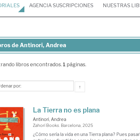
ORIALES
AGENCIA
SUSCRIPCIONES
NUESTRAS
LI
bros de Antinori, Andrea
ros
trando
libros encontrados.
1
páginas.
inori,
drea
↑
La Tierra no es plana
Antinori, Andrea
Zahorí Books. Barcelona, 2025
¿Cómo sería la vida en una Tierra plana? Pues pasar