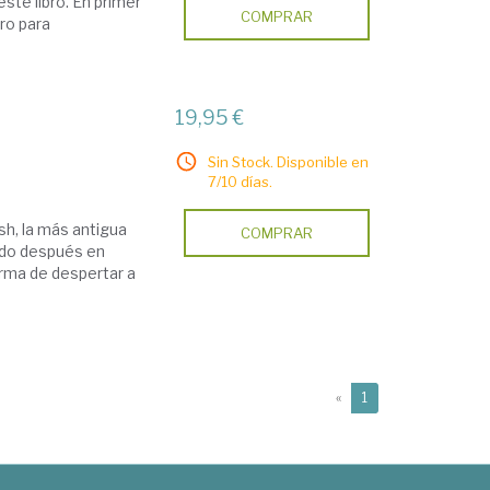
ste libro. En primer
COMPRAR
ero para
19,95 €
Sin Stock. Disponible en
7/10 días.
sh, la más antigua
COMPRAR
ido después en
orma de despertar a
(current)
«
1