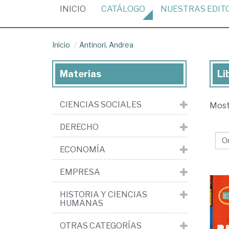
(CURRENT)
INICIO
CATÁLOGO
NUESTRAS
EDIT
Inicio
Antinori, Andrea
Materias
Li
Lib
de
CIENCIAS SOCIALES
Mos
Ant
An
DERECHO
ECONOMÍA
EMPRESA
HISTORIA Y CIENCIAS
HUMANAS
OTRAS CATEGORÍAS