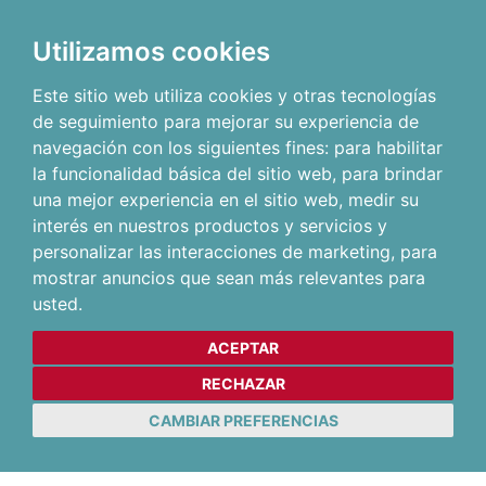
Utilizamos cookies
Este sitio web utiliza cookies y otras tecnologías
de seguimiento para mejorar su experiencia de
navegación con los siguientes fines:
para habilitar
la funcionalidad básica del sitio web
,
para brindar
una mejor experiencia en el sitio web
,
medir su
interés en nuestros productos y servicios y
personalizar las interacciones de marketing
,
para
mostrar anuncios que sean más relevantes para
usted
.
ACEPTAR
RECHAZAR
CAMBIAR PREFERENCIAS