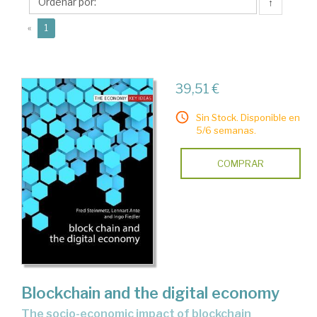
↑
(current)
«
1
39,51 €
Sin Stock. Disponible en
5/6 semanas.
COMPRAR
Blockchain and the digital economy
the socio-economic impact of blockchain