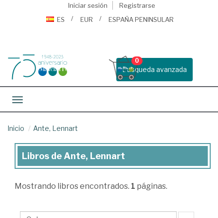
Iniciar sesión
Registrarse
ES
EUR
ESPAÑA PENINSULAR
0
Busqueda avanzada
Toggle navigation
Inicio
Ante, Lennart
Libros de Ante, Lennart
Libros
de
Mostrando
libros encontrados.
1
páginas.
Ante,
Lennart