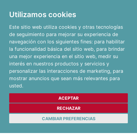
Utilizamos cookies
Este sitio web utiliza cookies y otras tecnologías
de seguimiento para mejorar su experiencia de
navegación con los siguientes fines:
para habilitar
la funcionalidad básica del sitio web
,
para brindar
una mejor experiencia en el sitio web
,
medir su
interés en nuestros productos y servicios y
personalizar las interacciones de marketing
,
para
mostrar anuncios que sean más relevantes para
usted
.
ACEPTAR
RECHAZAR
CAMBIAR PREFERENCIAS