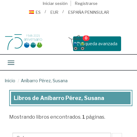
Iniciar sesión
Registrarse
ES
EUR
ESPAÑA PENINSULAR
0
Busqueda avanzada
Toggle navigation
Inicio
Aníbarro Pérez, Susana
Libros de Aníbarro Pérez, Susana
Libros
de
Mostrando
libros encontrados.
1
páginas.
Aníbarro
Pérez,