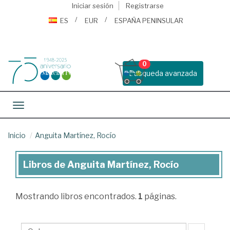
Iniciar sesión
Registrarse
ES
EUR
ESPAÑA PENINSULAR
0
Busqueda avanzada
Toggle navigation
Inicio
Anguita Martínez, Rocío
Libros de Anguita Martínez, Rocío
Libros
de
Mostrando
libros encontrados.
1
páginas.
Anguita
Martínez,