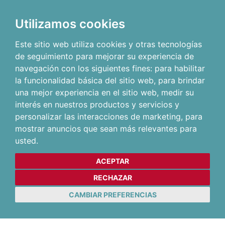
Utilizamos cookies
Este sitio web utiliza cookies y otras tecnologías
de seguimiento para mejorar su experiencia de
navegación con los siguientes fines:
para habilitar
la funcionalidad básica del sitio web
,
para brindar
una mejor experiencia en el sitio web
,
medir su
interés en nuestros productos y servicios y
personalizar las interacciones de marketing
,
para
mostrar anuncios que sean más relevantes para
usted
.
ACEPTAR
RECHAZAR
CAMBIAR PREFERENCIAS