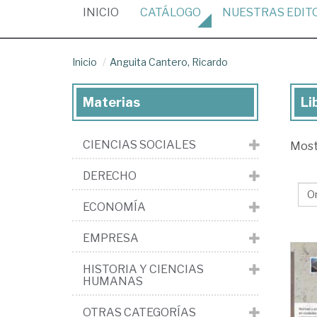
(CURRENT)
INICIO
CATÁLOGO
NUESTRAS
EDIT
Inicio
Anguita Cantero, Ricardo
Materias
Li
Lib
de
CIENCIAS SOCIALES
Mos
An
Can
DERECHO
Ri
ECONOMÍA
EMPRESA
HISTORIA Y CIENCIAS
HUMANAS
OTRAS CATEGORÍAS