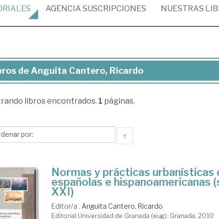
ORIALES
AGENCIA
SUSCRIPCIONES
NUESTRAS
LI
bros de Anguita Cantero, Ricardo
ros
trando
libros encontrados.
1
páginas.
guita
tero,
cardo
↑
Normas y prácticas urbanísticas 
españolas e hispanoamericanas (s
XXI)
Editor/a .
Anguita Cantero, Ricardo
Editorial Universidad de Granada (eug). Granada, 2010