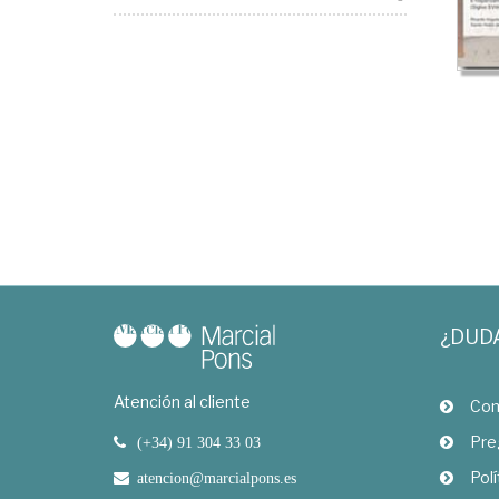
¿DUD
Atención al cliente
Com
Pre
(+34) 91 304 33 03
Polí
atencion@marcialpons.es