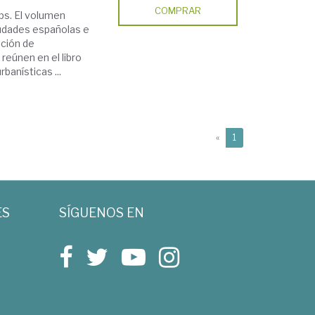
COMPRAR
ps. El volumen
iudades españolas e
ación de
reúnen en el libro
banísticas ...
(current)
«
1
ES
SÍGUENOS EN