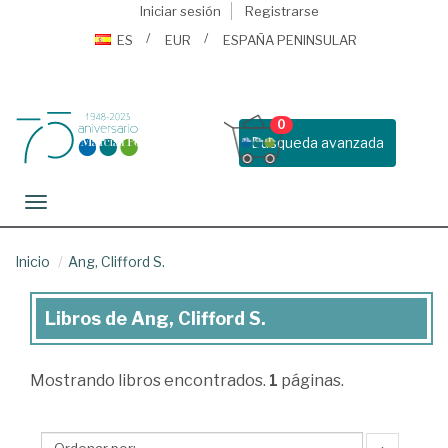
Iniciar sesión
Registrarse
ES
EUR
ESPAÑA PENINSULAR
0
Busqueda avanzada
Toggle navigation
Inicio
Ang, Clifford S.
Libros de Ang, Clifford S.
Libros
de
Mostrando
libros encontrados.
1
páginas.
Ang,
Clifford