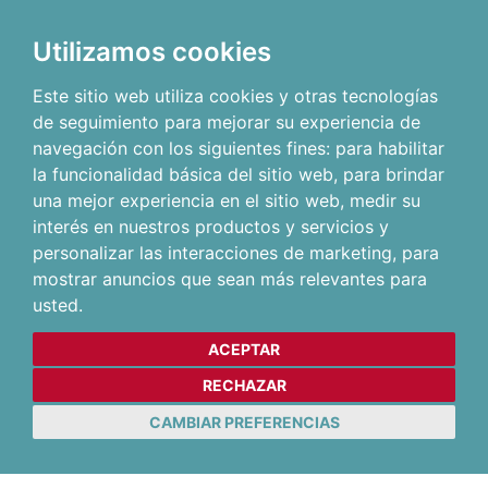
Utilizamos cookies
Este sitio web utiliza cookies y otras tecnologías
de seguimiento para mejorar su experiencia de
navegación con los siguientes fines:
para habilitar
la funcionalidad básica del sitio web
,
para brindar
una mejor experiencia en el sitio web
,
medir su
interés en nuestros productos y servicios y
personalizar las interacciones de marketing
,
para
mostrar anuncios que sean más relevantes para
usted
.
ACEPTAR
RECHAZAR
CAMBIAR PREFERENCIAS