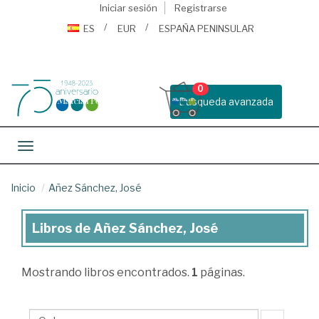
Iniciar sesión
Registrarse
ES
EUR
ESPAÑA PENINSULAR
0
Busqueda avanzada
Toggle navigation
Inicio
Añez Sánchez, José
Libros de Añez Sánchez, José
Libros
de
Mostrando
libros encontrados.
1
páginas.
Añez
Sánchez,