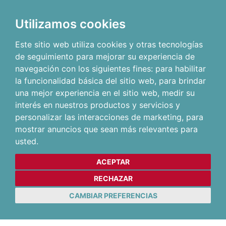
Utilizamos cookies
Este sitio web utiliza cookies y otras tecnologías
de seguimiento para mejorar su experiencia de
navegación con los siguientes fines:
para habilitar
la funcionalidad básica del sitio web
,
para brindar
una mejor experiencia en el sitio web
,
medir su
interés en nuestros productos y servicios y
personalizar las interacciones de marketing
,
para
mostrar anuncios que sean más relevantes para
usted
.
ACEPTAR
RECHAZAR
CAMBIAR PREFERENCIAS