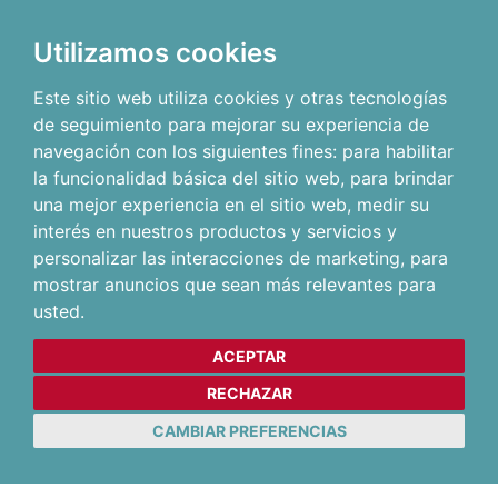
Utilizamos cookies
Este sitio web utiliza cookies y otras tecnologías
de seguimiento para mejorar su experiencia de
navegación con los siguientes fines:
para habilitar
la funcionalidad básica del sitio web
,
para brindar
una mejor experiencia en el sitio web
,
medir su
interés en nuestros productos y servicios y
personalizar las interacciones de marketing
,
para
mostrar anuncios que sean más relevantes para
usted
.
ACEPTAR
RECHAZAR
CAMBIAR PREFERENCIAS