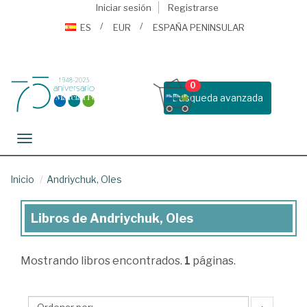
Iniciar sesión
Registrarse
ES
EUR
ESPAÑA PENINSULAR
0
Busqueda avanzada
Toggle navigation
Inicio
Andriychuk, Oles
Libros de Andriychuk, Oles
Libros
de
Mostrando
libros encontrados.
1
páginas.
Andriychuk,
Oles