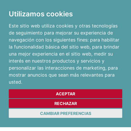
Utilizamos cookies
Este sitio web utiliza cookies y otras tecnologías
de seguimiento para mejorar su experiencia de
navegación con los siguientes fines:
para habilitar
la funcionalidad básica del sitio web
,
para brindar
una mejor experiencia en el sitio web
,
medir su
interés en nuestros productos y servicios y
personalizar las interacciones de marketing
,
para
mostrar anuncios que sean más relevantes para
usted
.
ACEPTAR
RECHAZAR
CAMBIAR PREFERENCIAS