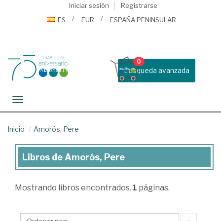
Iniciar sesión
Registrarse
ES
EUR
ESPAÑA PENINSULAR
0
Busqueda avanzada
Toggle navigation
Inicio
Amorós, Pere
Libros de Amorós, Pere
Libros
de
Mostrando
libros encontrados.
1
páginas.
Amorós,
Pere