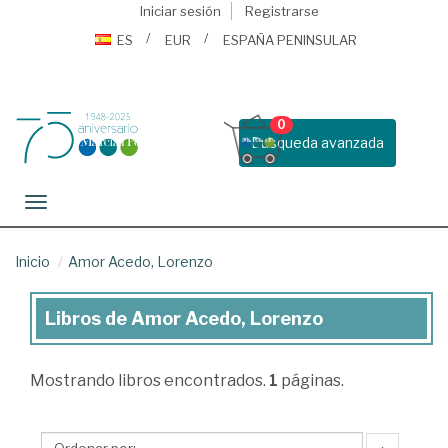
Iniciar sesión
Registrarse
ES
EUR
ESPAÑA PENINSULAR
0
Busqueda avanzada
Toggle navigation
Inicio
Amor Acedo, Lorenzo
Libros de Amor Acedo, Lorenzo
Libros
de
Mostrando
libros encontrados.
1
páginas.
Amor
Acedo,