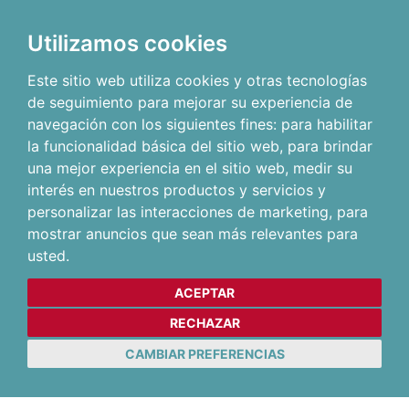
Utilizamos cookies
Este sitio web utiliza cookies y otras tecnologías
de seguimiento para mejorar su experiencia de
navegación con los siguientes fines:
para habilitar
la funcionalidad básica del sitio web
,
para brindar
una mejor experiencia en el sitio web
,
medir su
interés en nuestros productos y servicios y
personalizar las interacciones de marketing
,
para
mostrar anuncios que sean más relevantes para
usted
.
ACEPTAR
RECHAZAR
CAMBIAR PREFERENCIAS