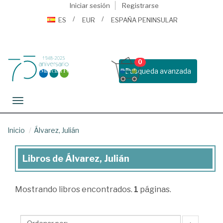
Iniciar sesión
Registrarse
ES
EUR
ESPAÑA PENINSULAR
0
Busqueda avanzada
Toggle navigation
Inicio
Álvarez, Julián
Libros de Álvarez, Julián
Libros
de
Mostrando
libros encontrados.
1
páginas.
Álvarez,
Julián