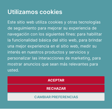
Utilizamos cookies
Este sitio web utiliza cookies y otras tecnologías
de seguimiento para mejorar su experiencia de
navegación con los siguientes fines:
para habilitar
la funcionalidad básica del sitio web
,
para brindar
una mejor experiencia en el sitio web
,
medir su
interés en nuestros productos y servicios y
personalizar las interacciones de marketing
,
para
mostrar anuncios que sean más relevantes para
usted
.
ACEPTAR
RECHAZAR
CAMBIAR PREFERENCIAS