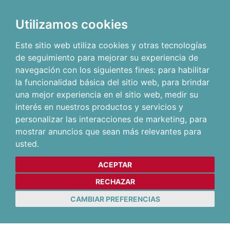
Utilizamos cookies
Este sitio web utiliza cookies y otras tecnologías
de seguimiento para mejorar su experiencia de
navegación con los siguientes fines:
para habilitar
la funcionalidad básica del sitio web
,
para brindar
una mejor experiencia en el sitio web
,
medir su
interés en nuestros productos y servicios y
personalizar las interacciones de marketing
,
para
mostrar anuncios que sean más relevantes para
usted
.
ACEPTAR
RECHAZAR
CAMBIAR PREFERENCIAS