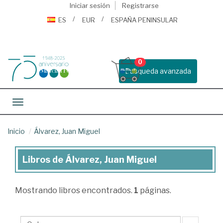
Iniciar sesión
Registrarse
ES
EUR
ESPAÑA PENINSULAR
0
Busqueda avanzada
Toggle navigation
Inicio
Álvarez, Juan Miguel
Libros de Álvarez, Juan Miguel
Libros
de
Mostrando
libros encontrados.
1
páginas.
Álvarez,
Juan