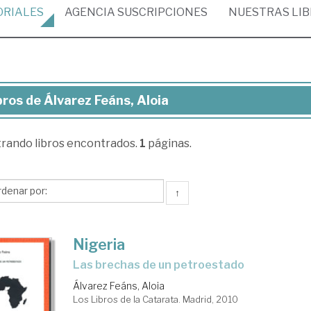
ORIALES
AGENCIA
SUSCRIPCIONES
NUESTRAS
LI
bros de Álvarez Feáns, Aloia
ros
trando
libros encontrados.
1
páginas.
arez
ns,
ia
↑
Nigeria
las brechas de un petroestado
Álvarez Feáns, Aloia
Los Libros de la Catarata. Madrid, 2010