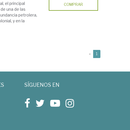
, el principal
COMPRAR
 de una de las
bundancia petrolera,
onial, y en la
(current)
«
1
ES
SÍGUENOS EN