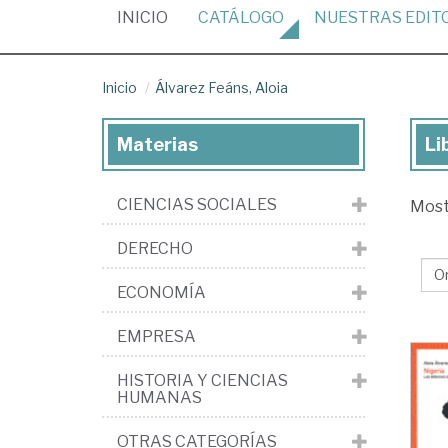
(CURRENT)
INICIO
CATÁLOGO
NUESTRAS
EDIT
Inicio
Álvarez Feáns, Aloia
Materias
Li
Lib
de
CIENCIAS SOCIALES
Mos
Álv
Feá
DERECHO
Alo
ECONOMÍA
EMPRESA
HISTORIA Y CIENCIAS
HUMANAS
OTRAS CATEGORÍAS