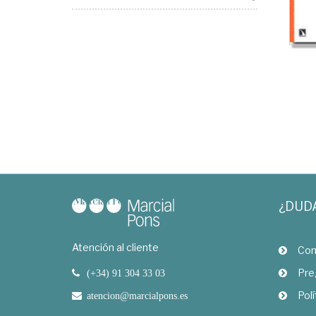
¿DUD
Atención al cliente
Com
Pre
(+34) 91 304 33 03
Polí
atencion@marcialpons.es