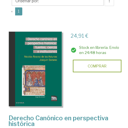
las
↑
Asturias,
(current)
«
1
Nicolás
24,91 €
Stock en librería. Envío
en 24/48 horas
COMPRAR
Derecho Canónico en perspectiva
histórica