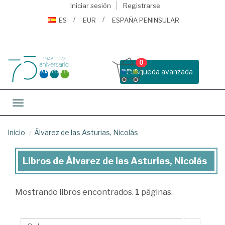
Iniciar sesión
Registrarse
ES
EUR
ESPAÑA PENINSULAR
0
Busqueda avanzada
Toggle navigation
Inicio
Álvarez de las Asturias, Nicolás
Libros de Álvarez de las Asturias, Nicolás
Libros
de
Mostrando
libros encontrados.
1
páginas.
Álvarez
de