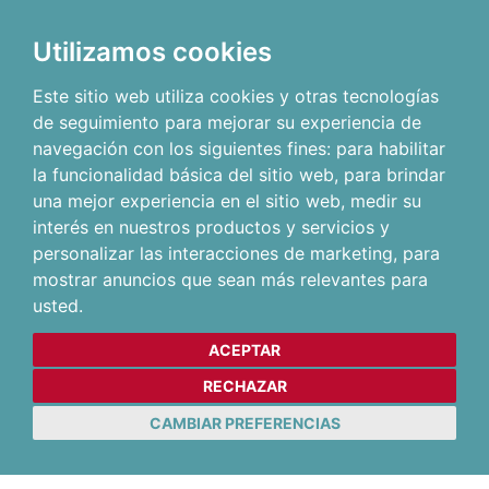
Utilizamos cookies
Este sitio web utiliza cookies y otras tecnologías
de seguimiento para mejorar su experiencia de
navegación con los siguientes fines:
para habilitar
la funcionalidad básica del sitio web
,
para brindar
una mejor experiencia en el sitio web
,
medir su
interés en nuestros productos y servicios y
personalizar las interacciones de marketing
,
para
mostrar anuncios que sean más relevantes para
usted
.
ACEPTAR
RECHAZAR
CAMBIAR PREFERENCIAS