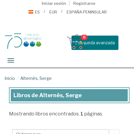
Iniciar sesión
Registrarse
ES
EUR
ESPAÑA PENINSULAR
0
Busqueda avanzada
Toggle navigation
Inicio
Alternês, Serge
Libros de Alternês, Serge
Libros
de
Mostrando
libros encontrados.
1
páginas.
Alternês,
Serge