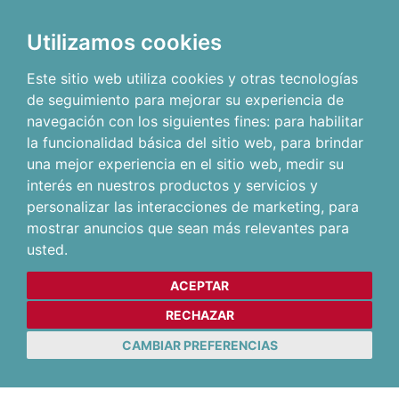
Utilizamos cookies
Este sitio web utiliza cookies y otras tecnologías
de seguimiento para mejorar su experiencia de
navegación con los siguientes fines:
para habilitar
la funcionalidad básica del sitio web
,
para brindar
una mejor experiencia en el sitio web
,
medir su
interés en nuestros productos y servicios y
personalizar las interacciones de marketing
,
para
mostrar anuncios que sean más relevantes para
usted
.
ACEPTAR
RECHAZAR
CAMBIAR PREFERENCIAS