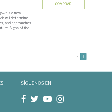
COMPRAR
y—it is a new
ch will determine
hies, and approaches
ture. Signs of the
(current)
«
1
ES
SÍGUENOS EN