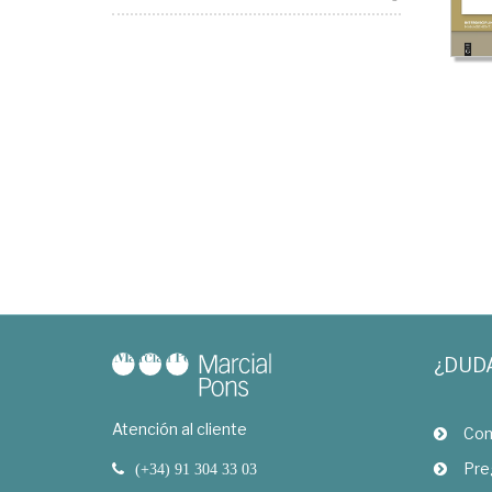
¿DUD
Atención al cliente
Com
Pre
(+34) 91 304 33 03