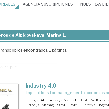
ORIALES
AGENCIA
SUSCRIPCIONES
NUESTRAS
LI
bros de Alpidovskaya, Marina L.
ros
trando
libros encontrados.
1
páginas.
idovskaya,
rina
↑
Industry 4.0
implications for management, economics a
Editor/a .
Alpidovskaya, Marina L.
Editor/a .
Karasev
Editor/a .
Mamagulashvili, David I.
Editor/a .
Bogoviz