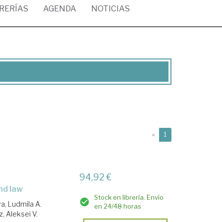
BRERÍAS
AGENDA
NOTICIAS
(current)
«
1
94,92 €
nd law
Stock en librería. Envío
a, Ludmila A.
en 24/48 horas
, Aleksei V.