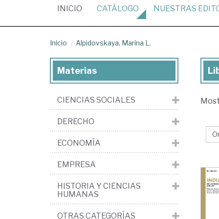
(CURRENT)
INICIO
CATÁLOGO
NUESTRAS
EDIT
Inicio
Alpidovskaya, Marina L.
Materias
Li
Lib
de
CIENCIAS SOCIALES
Mos
Alp
Ma
DERECHO
L.
ECONOMÍA
EMPRESA
HISTORIA Y CIENCIAS
HUMANAS
OTRAS CATEGORÍAS