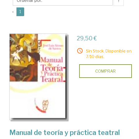
José
↑
Luis
(current)
«
1
29,50 €
Sin Stock. Disponible en
7/10 días.
COMPRAR
Manual de teoría y práctica teatral