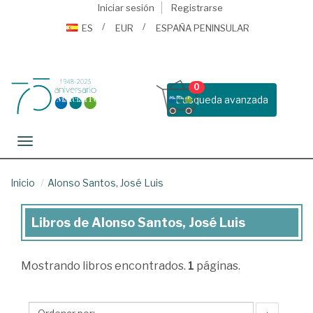
Iniciar sesión
Registrarse
ES
EUR
ESPAÑA PENINSULAR
0
Busqueda avanzada
Toggle navigation
Inicio
Alonso Santos, José Luis
Libros de Alonso Santos, José Luis
Libros
de
Mostrando
libros encontrados.
1
páginas.
Alonso
Santos,