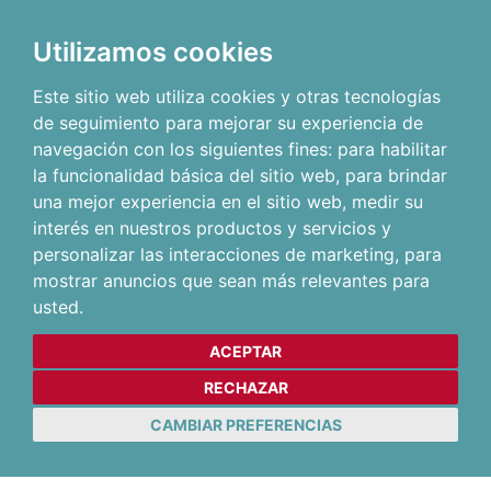
Utilizamos cookies
Este sitio web utiliza cookies y otras tecnologías
de seguimiento para mejorar su experiencia de
navegación con los siguientes fines:
para habilitar
la funcionalidad básica del sitio web
,
para brindar
una mejor experiencia en el sitio web
,
medir su
interés en nuestros productos y servicios y
personalizar las interacciones de marketing
,
para
mostrar anuncios que sean más relevantes para
usted
.
ACEPTAR
RECHAZAR
CAMBIAR PREFERENCIAS