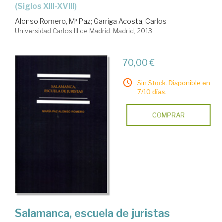
(siglos XIII-XVIII)
Alonso Romero, Mª Paz
;
Garriga Acosta, Carlos
Universidad Carlos III de Madrid. Madrid, 2013
70,00 €
Sin Stock. Disponible en
7/10 días.
COMPRAR
Salamanca, escuela de juristas