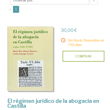
Mª
↑
Paz
(current)
«
1
30,00 €
Sin Stock. Disponible en
7/10 días.
COMPRAR
El régimen jurídico de la abogacía en
Castilla