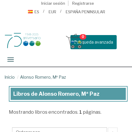
Iniciar sesión
Registrarse
ES
EUR
ESPAÑA PENINSULAR
0
Busqueda avanzada
Toggle navigation
Inicio
Alonso Romero, Mª Paz
Libros de Alonso Romero, Mª Paz
Libros
de
Mostrando
libros encontrados.
1
páginas.
Alonso
Romero,