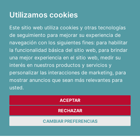
Utilizamos cookies
Este sitio web utiliza cookies y otras tecnologías
de seguimiento para mejorar su experiencia de
navegación con los siguientes fines:
para habilitar
la funcionalidad básica del sitio web
,
para brindar
una mejor experiencia en el sitio web
,
medir su
interés en nuestros productos y servicios y
personalizar las interacciones de marketing
,
para
mostrar anuncios que sean más relevantes para
usted
.
ACEPTAR
RECHAZAR
CAMBIAR PREFERENCIAS