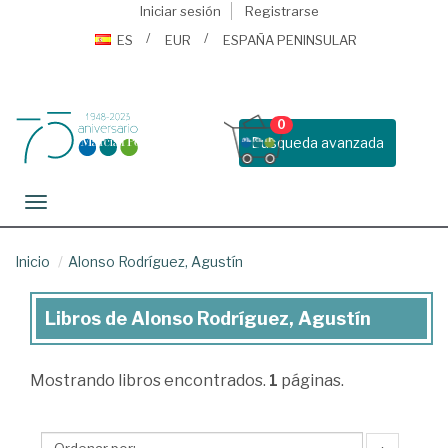
Iniciar sesión
Registrarse
ES
EUR
ESPAÑA PENINSULAR
0
Busqueda avanzada
Toggle navigation
Inicio
Alonso Rodríguez, Agustín
Libros de Alonso Rodríguez, Agustín
Libros
de
Mostrando
libros encontrados.
1
páginas.
Alonso
Rodríguez,