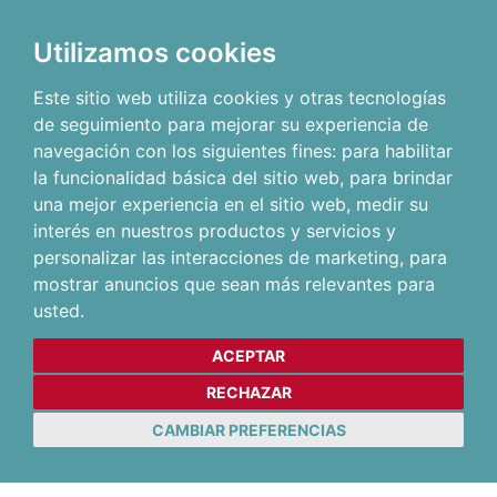
Utilizamos cookies
Este sitio web utiliza cookies y otras tecnologías
de seguimiento para mejorar su experiencia de
navegación con los siguientes fines:
para habilitar
la funcionalidad básica del sitio web
,
para brindar
una mejor experiencia en el sitio web
,
medir su
interés en nuestros productos y servicios y
personalizar las interacciones de marketing
,
para
mostrar anuncios que sean más relevantes para
usted
.
ACEPTAR
RECHAZAR
CAMBIAR PREFERENCIAS