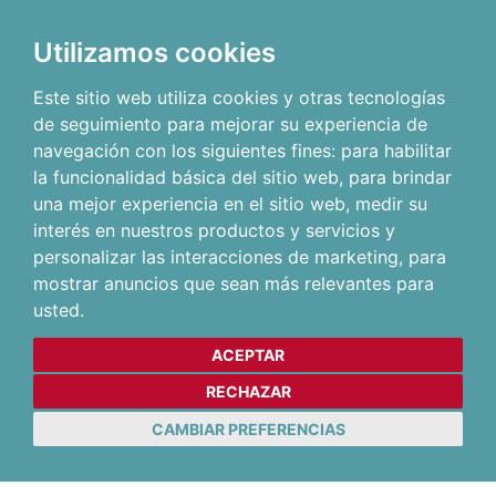
Utilizamos cookies
Este sitio web utiliza cookies y otras tecnologías
de seguimiento para mejorar su experiencia de
navegación con los siguientes fines:
para habilitar
la funcionalidad básica del sitio web
,
para brindar
una mejor experiencia en el sitio web
,
medir su
interés en nuestros productos y servicios y
personalizar las interacciones de marketing
,
para
mostrar anuncios que sean más relevantes para
usted
.
ACEPTAR
RECHAZAR
CAMBIAR PREFERENCIAS