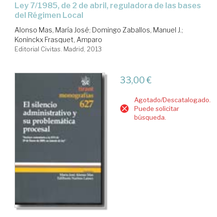
Ley 7/1985, de 2 de abril, reguladora de las bases
del Régimen Local
Alonso Mas, María José
;
Domingo Zaballos, Manuel J.
;
Koninckx Frasquet, Amparo
Editorial Civitas. Madrid, 2013
33,00 €
Agotado/Descatalogado.
Puede solicitar
búsqueda.