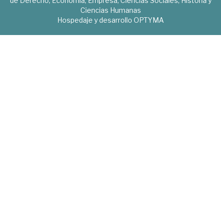
de Derecho, Economía, Empresa, Ciencias Sociales, Historia y
Ciencias Humanas
Hospedaje y desarrollo
OPTYMA