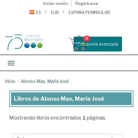
Iniciar sesión
Registrarse
ES
EUR
ESPAÑA PENINSULAR
0
Busqueda avanzada
Toggle navigation
Inicio
Alonso Mas, María José
Libros de Alonso Mas, María José
Libros
de
Mostrando
libros encontrados.
1
páginas.
Alonso
Mas,