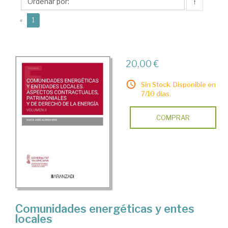
María
↑
José
(current)
«
1
20,00 €
Sin Stock. Disponible en
7/10 días.
COMPRAR
Comunidades energéticas y entes
locales