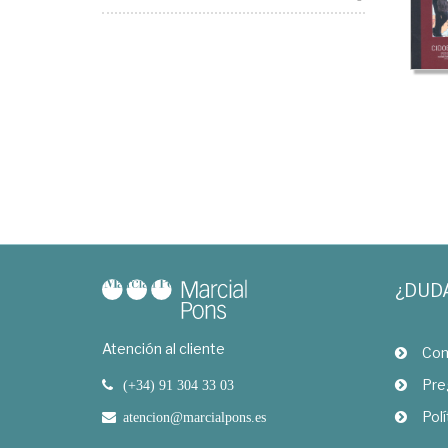
¿DUD
Atención al cliente
Com
Pre
(+34) 91 304 33 03
Polí
atencion@marcialpons.es