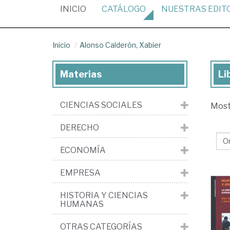
(CURRENT)
INICIO
CATÁLOGO
NUESTRAS
EDIT
Inicio
Alonso Calderón, Xabier
Materias
Li
Lib
de
CIENCIAS SOCIALES
Mos
Al
Cal
DERECHO
Xab
ECONOMÍA
EMPRESA
HISTORIA Y CIENCIAS
HUMANAS
OTRAS CATEGORÍAS