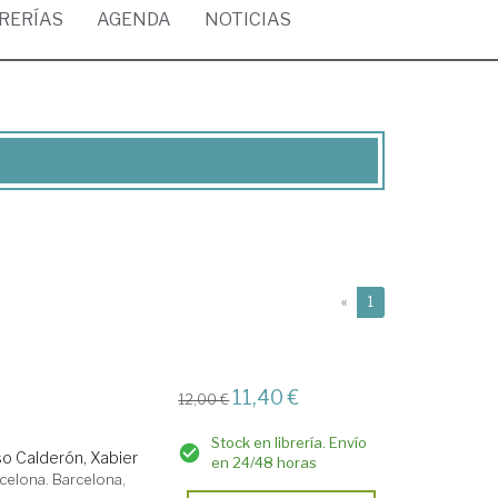
BRERÍAS
AGENDA
NOTICIAS
(current)
«
1
11,40 €
12,00 €
Stock en librería. Envío
o Calderón, Xabier
en 24/48 horas
celona. Barcelona,