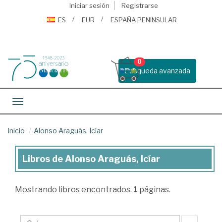
Iniciar sesión
Registrarse
ES
EUR
ESPAÑA PENINSULAR
0
Busqueda avanzada
Toggle navigation
Inicio
Alonso Araguás, Icíar
Libros de Alonso Araguás, Icíar
Libros
de
Mostrando
libros encontrados.
1
páginas.
Alonso
Araguás,