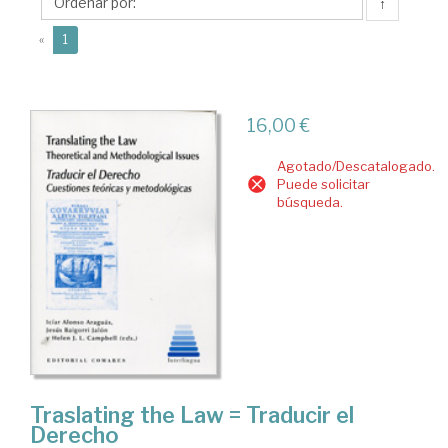
Icíar
↑
(current)
«
1
16,00 €
Agotado/Descatalogado.
Puede solicitar
búsqueda.
Traslating the Law = Traducir el
Derecho