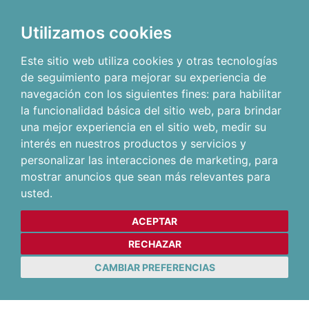
Utilizamos cookies
Este sitio web utiliza cookies y otras tecnologías
de seguimiento para mejorar su experiencia de
navegación con los siguientes fines:
para habilitar
la funcionalidad básica del sitio web
,
para brindar
una mejor experiencia en el sitio web
,
medir su
interés en nuestros productos y servicios y
personalizar las interacciones de marketing
,
para
mostrar anuncios que sean más relevantes para
usted
.
ACEPTAR
RECHAZAR
CAMBIAR PREFERENCIAS