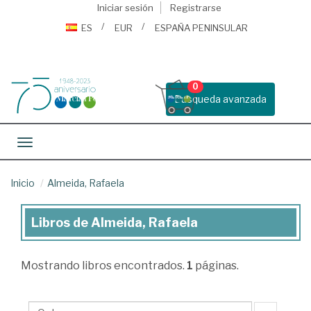
Iniciar sesión
Registrarse
ES
EUR
ESPAÑA PENINSULAR
0
Busqueda avanzada
Toggle navigation
Inicio
Almeida, Rafaela
Libros de Almeida, Rafaela
Libros
de
Mostrando
libros encontrados.
1
páginas.
Almeida,
Rafaela