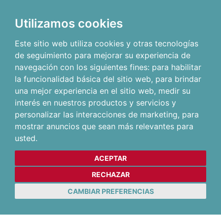
Utilizamos cookies
Este sitio web utiliza cookies y otras tecnologías
de seguimiento para mejorar su experiencia de
navegación con los siguientes fines:
para habilitar
la funcionalidad básica del sitio web
,
para brindar
una mejor experiencia en el sitio web
,
medir su
interés en nuestros productos y servicios y
personalizar las interacciones de marketing
,
para
mostrar anuncios que sean más relevantes para
usted
.
ACEPTAR
RECHAZAR
CAMBIAR PREFERENCIAS