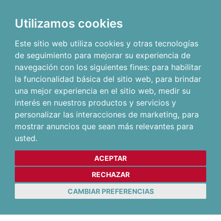
Utilizamos cookies
Este sitio web utiliza cookies y otras tecnologías
de seguimiento para mejorar su experiencia de
navegación con los siguientes fines:
para habilitar
la funcionalidad básica del sitio web
,
para brindar
una mejor experiencia en el sitio web
,
medir su
interés en nuestros productos y servicios y
personalizar las interacciones de marketing
,
para
mostrar anuncios que sean más relevantes para
usted
.
ACEPTAR
RECHAZAR
CAMBIAR PREFERENCIAS