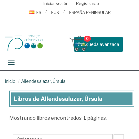
Iniciar sesión
Registrarse
ES
EUR
ESPAÑA PENINSULAR
0
Busqueda avanzada
Toggle navigation
Inicio
Allendesalazar, Úrsula
Libros de Allendesalazar, Úrsula
Libros
de
Mostrando
libros encontrados.
1
páginas.
Allendesalazar,
Úrsula