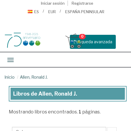
Iniciar sesión
Registrarse
ES
EUR
ESPAÑA PENINSULAR
0
Busqueda avanzada
Toggle navigation
Inicio
Allen, Ronald J.
Libros de Allen, Ronald J.
Libros
de
Mostrando
libros encontrados.
1
páginas.
Allen,
Ronald