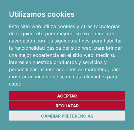
Utilizamos cookies
Este sitio web utiliza cookies y otras tecnologías
de seguimiento para mejorar su experiencia de
navegación con los siguientes fines:
para habilitar
la funcionalidad básica del sitio web
,
para brindar
una mejor experiencia en el sitio web
,
medir su
interés en nuestros productos y servicios y
personalizar las interacciones de marketing
,
para
mostrar anuncios que sean más relevantes para
usted
.
ACEPTAR
RECHAZAR
CAMBIAR PREFERENCIAS