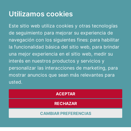
Utilizamos cookies
Este sitio web utiliza cookies y otras tecnologías
de seguimiento para mejorar su experiencia de
navegación con los siguientes fines:
para habilitar
la funcionalidad básica del sitio web
,
para brindar
una mejor experiencia en el sitio web
,
medir su
interés en nuestros productos y servicios y
personalizar las interacciones de marketing
,
para
mostrar anuncios que sean más relevantes para
usted
.
ACEPTAR
RECHAZAR
CAMBIAR PREFERENCIAS