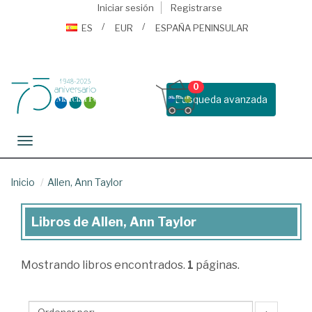
Iniciar sesión
Registrarse
ES
EUR
ESPAÑA PENINSULAR
0
Busqueda avanzada
Toggle navigation
Inicio
Allen, Ann Taylor
Libros de Allen, Ann Taylor
Libros
de
Mostrando
libros encontrados.
1
páginas.
Allen,
Ann