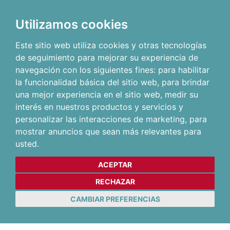
Utilizamos cookies
Este sitio web utiliza cookies y otras tecnologías
de seguimiento para mejorar su experiencia de
navegación con los siguientes fines:
para habilitar
la funcionalidad básica del sitio web
,
para brindar
una mejor experiencia en el sitio web
,
medir su
interés en nuestros productos y servicios y
personalizar las interacciones de marketing
,
para
mostrar anuncios que sean más relevantes para
usted
.
ACEPTAR
RECHAZAR
CAMBIAR PREFERENCIAS