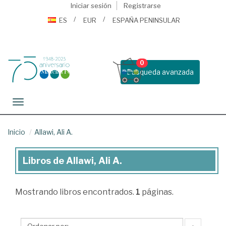
Iniciar sesión
Registrarse
ES
EUR
ESPAÑA PENINSULAR
0
Busqueda avanzada
Toggle navigation
Inicio
Allawi, Ali A.
Libros de Allawi, Ali A.
Libros
de
Mostrando
libros encontrados.
1
páginas.
Allawi,
Ali