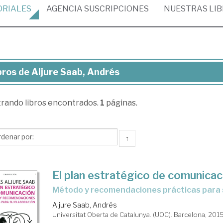
ORIALES
AGENCIA
SUSCRIPCIONES
NUESTRAS
LI
bros de Aljure Saab, Andrés
ros
trando
libros encontrados.
1
páginas.
ure
ab,
drés
↑
El plan estratégico de comunicac
método y recomendaciones prácticas para 
Aljure Saab, Andrés
Universitat Oberta de Catalunya. (UOC). Barcelona, 201