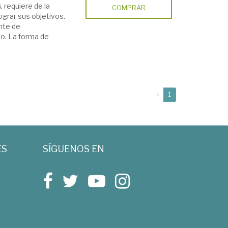
, requiere de la
COMPRAR
ograr sus objetivos.
nte de
do. La forma de
(current)
«
1
ES
SÍGUENOS EN