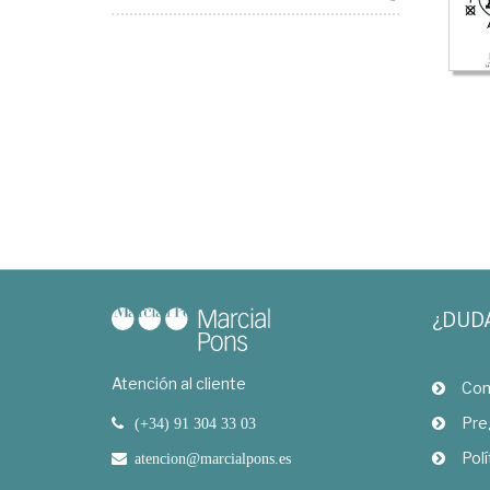
¿DUD
Atención al cliente
Com
Pre
(+34) 91 304 33 03
Polí
atencion@marcialpons.es