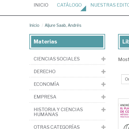
(CURRENT)
INICIO
CATÁLOGO
NUESTRAS
EDIT
Inicio
Aljure Saab, Andrés
Materias
Li
Lib
de
CIENCIAS SOCIALES
Mos
Alj
Sa
DERECHO
An
ECONOMÍA
EMPRESA
HISTORIA Y CIENCIAS
HUMANAS
OTRAS CATEGORÍAS