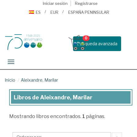
Iniciar sesión
Registrarse
ES
EUR
ESPAÑA PENINSULAR
0
Busqueda avanzada
Toggle navigation
Inicio
Aleixandre, Marilar
Libros de Aleixandre, Marilar
Libros
de
Mostrando
libros encontrados.
1
páginas.
Aleixandre,
Marilar