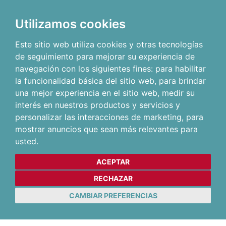
Utilizamos cookies
Este sitio web utiliza cookies y otras tecnologías
de seguimiento para mejorar su experiencia de
navegación con los siguientes fines:
para habilitar
la funcionalidad básica del sitio web
,
para brindar
una mejor experiencia en el sitio web
,
medir su
interés en nuestros productos y servicios y
personalizar las interacciones de marketing
,
para
mostrar anuncios que sean más relevantes para
usted
.
ACEPTAR
RECHAZAR
CAMBIAR PREFERENCIAS