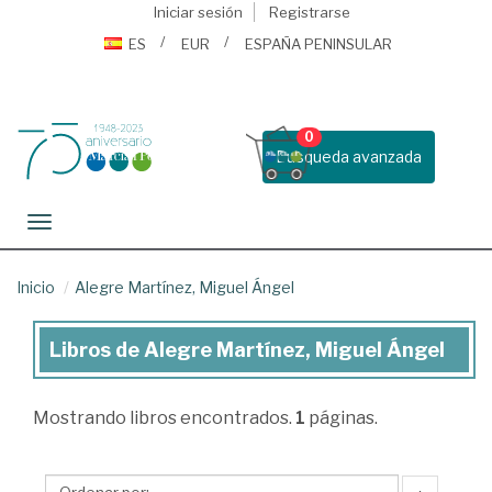
Iniciar sesión
Registrarse
ES
EUR
ESPAÑA PENINSULAR
0
Busqueda avanzada
Toggle navigation
Inicio
Alegre Martínez, Miguel Ángel
Libros de Alegre Martínez, Miguel Ángel
Libros
de
Mostrando
libros encontrados.
1
páginas.
Alegre
Martínez,