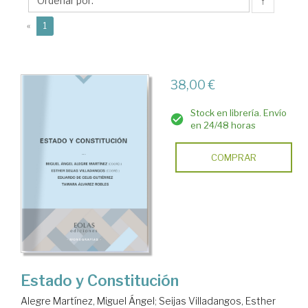
Miguel
↑
Ángel
(current)
«
1
38,00 €
Stock en librería. Envío
en 24/48 horas
COMPRAR
Estado y Constitución
Alegre Martínez, Miguel Ángel
;
Seijas Villadangos, Esther