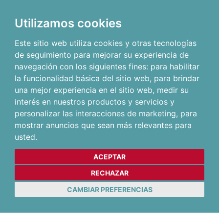
Utilizamos cookies
Este sitio web utiliza cookies y otras tecnologías
de seguimiento para mejorar su experiencia de
navegación con los siguientes fines:
para habilitar
la funcionalidad básica del sitio web
,
para brindar
una mejor experiencia en el sitio web
,
medir su
interés en nuestros productos y servicios y
personalizar las interacciones de marketing
,
para
mostrar anuncios que sean más relevantes para
usted
.
ACEPTAR
RECHAZAR
CAMBIAR PREFERENCIAS