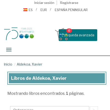
Iniciar sesión
Registrarse
ES
EUR
ESPAÑA PENINSULAR
0
Busqueda avanzada
Toggle navigation
Inicio
Aldekoa, Xavier
Libros de Aldekoa, Xavier
Libros
de
Mostrando
libros encontrados.
1
páginas.
Aldekoa,
Xavier