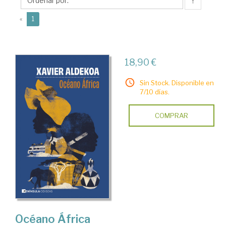
↑
(current)
«
1
18,90 €
Sin Stock. Disponible en
7/10 días.
COMPRAR
Océano África