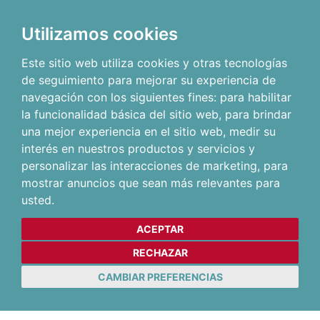
Utilizamos cookies
Este sitio web utiliza cookies y otras tecnologías
de seguimiento para mejorar su experiencia de
navegación con los siguientes fines:
para habilitar
la funcionalidad básica del sitio web
,
para brindar
una mejor experiencia en el sitio web
,
medir su
interés en nuestros productos y servicios y
personalizar las interacciones de marketing
,
para
mostrar anuncios que sean más relevantes para
usted
.
ACEPTAR
RECHAZAR
CAMBIAR PREFERENCIAS