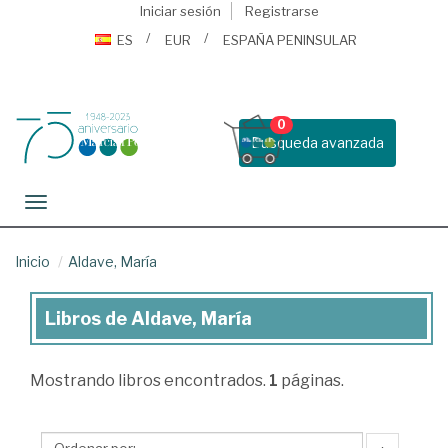
Iniciar sesión
Registrarse
ES
EUR
ESPAÑA PENINSULAR
0
Busqueda avanzada
Toggle navigation
Inicio
Aldave, María
Libros de Aldave, María
Libros
de
Mostrando
libros encontrados.
1
páginas.
Aldave,
María