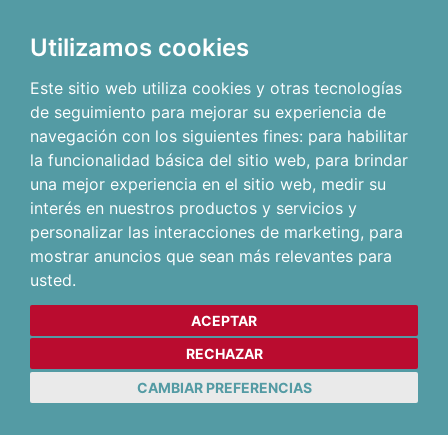
Utilizamos cookies
Este sitio web utiliza cookies y otras tecnologías
de seguimiento para mejorar su experiencia de
navegación con los siguientes fines:
para habilitar
la funcionalidad básica del sitio web
,
para brindar
una mejor experiencia en el sitio web
,
medir su
interés en nuestros productos y servicios y
personalizar las interacciones de marketing
,
para
mostrar anuncios que sean más relevantes para
usted
.
ACEPTAR
RECHAZAR
CAMBIAR PREFERENCIAS