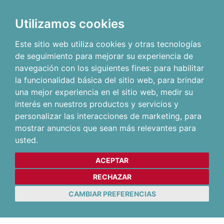
Utilizamos cookies
Este sitio web utiliza cookies y otras tecnologías
de seguimiento para mejorar su experiencia de
navegación con los siguientes fines:
para habilitar
la funcionalidad básica del sitio web
,
para brindar
una mejor experiencia en el sitio web
,
medir su
interés en nuestros productos y servicios y
personalizar las interacciones de marketing
,
para
mostrar anuncios que sean más relevantes para
usted
.
ACEPTAR
RECHAZAR
CAMBIAR PREFERENCIAS