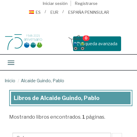
Iniciar sesión
Registrarse
ES
EUR
ESPAÑA PENINSULAR
0
Busqueda avanzada
Toggle navigation
Inicio
Alcaide Guindo, Pablo
Libros de Alcaide Guindo, Pablo
Libros
de
Mostrando
libros encontrados.
1
páginas.
Alcaide
Guindo,