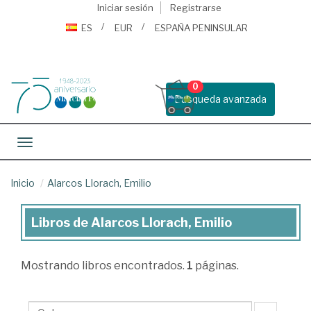
Iniciar sesión
Registrarse
ES
EUR
ESPAÑA PENINSULAR
0
Busqueda avanzada
Toggle navigation
Inicio
Alarcos Llorach, Emilio
Libros de Alarcos Llorach, Emilio
Libros
de
Mostrando
libros encontrados.
1
páginas.
Alarcos
Llorach,