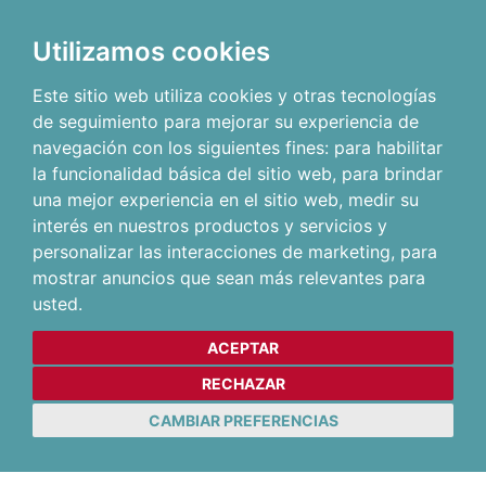
Utilizamos cookies
Este sitio web utiliza cookies y otras tecnologías
de seguimiento para mejorar su experiencia de
navegación con los siguientes fines:
para habilitar
la funcionalidad básica del sitio web
,
para brindar
una mejor experiencia en el sitio web
,
medir su
interés en nuestros productos y servicios y
personalizar las interacciones de marketing
,
para
mostrar anuncios que sean más relevantes para
usted
.
ACEPTAR
RECHAZAR
CAMBIAR PREFERENCIAS