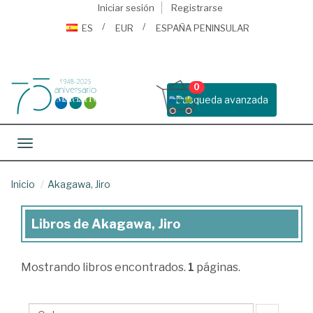
Iniciar sesión
Registrarse
ES
EUR
ESPAÑA PENINSULAR
0
Busqueda avanzada
Toggle navigation
Inicio
Akagawa, Jiro
Libros de Akagawa, Jiro
Libros
de
Mostrando
libros encontrados.
1
páginas.
Akagawa,
Jiro