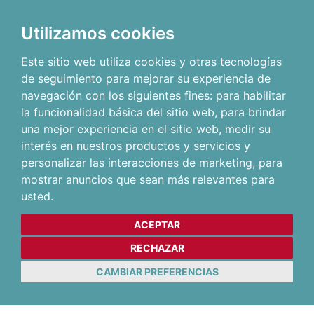
Utilizamos cookies
Este sitio web utiliza cookies y otras tecnologías
de seguimiento para mejorar su experiencia de
navegación con los siguientes fines:
para habilitar
la funcionalidad básica del sitio web
,
para brindar
una mejor experiencia en el sitio web
,
medir su
interés en nuestros productos y servicios y
personalizar las interacciones de marketing
,
para
mostrar anuncios que sean más relevantes para
usted
.
ACEPTAR
RECHAZAR
CAMBIAR PREFERENCIAS