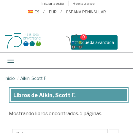
Iniciar sesión
Registrarse
ES
EUR
ESPAÑA PENINSULAR
0
Busqueda avanzada
Toggle navigation
Inicio
Aikin, Scott F.
Libros de Aikin, Scott F.
Libros
de
Mostrando
libros encontrados.
1
páginas.
Aikin,
Scott