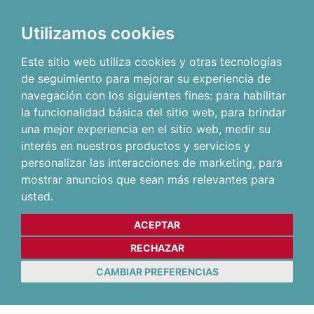
Utilizamos cookies
Este sitio web utiliza cookies y otras tecnologías
de seguimiento para mejorar su experiencia de
navegación con los siguientes fines:
para habilitar
la funcionalidad básica del sitio web
,
para brindar
una mejor experiencia en el sitio web
,
medir su
interés en nuestros productos y servicios y
personalizar las interacciones de marketing
,
para
mostrar anuncios que sean más relevantes para
usted
.
ACEPTAR
RECHAZAR
CAMBIAR PREFERENCIAS