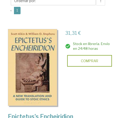
F.
↑
(current)
«
1
31,31 €
Stock en librería. Envío
en 24/48 horas
COMPRAR
Epictetus's Encheiridion