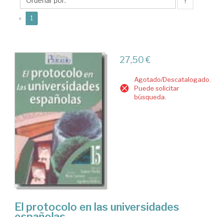
Concepción
↑
(current)
«
1
27,50 €
Agotado/Descatalogado.
Puede solicitar
búsqueda.
El protocolo en las universidades
españolas