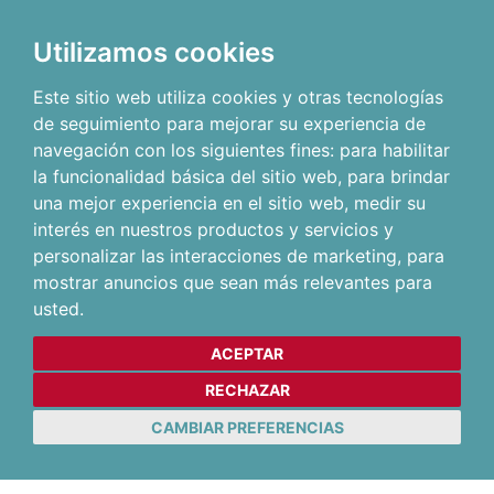
Utilizamos cookies
Este sitio web utiliza cookies y otras tecnologías
de seguimiento para mejorar su experiencia de
navegación con los siguientes fines:
para habilitar
la funcionalidad básica del sitio web
,
para brindar
una mejor experiencia en el sitio web
,
medir su
interés en nuestros productos y servicios y
personalizar las interacciones de marketing
,
para
mostrar anuncios que sean más relevantes para
usted
.
ACEPTAR
RECHAZAR
CAMBIAR PREFERENCIAS