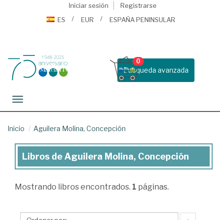
Iniciar sesión
Registrarse
ES
EUR
ESPAÑA PENINSULAR
0
Busqueda avanzada
Toggle navigation
Inicio
Aguilera Molina, Concepción
Libros de Aguilera Molina, Concepción
Libros
de
Mostrando
libros encontrados.
1
páginas.
Aguilera
Molina,