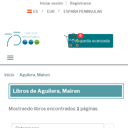
Iniciar sesión
Registrarse
ES
EUR
ESPAÑA PENINSULAR
0
Busqueda avanzada
Toggle navigation
Inicio
Aguilera, Mairen
Libros de Aguilera, Mairen
Libros
de
Mostrando
libros encontrados.
1
páginas.
Aguilera,
Mairen