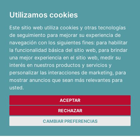
Utilizamos cookies
Este sitio web utiliza cookies y otras tecnologías
de seguimiento para mejorar su experiencia de
navegación con los siguientes fines:
para habilitar
la funcionalidad básica del sitio web
,
para brindar
una mejor experiencia en el sitio web
,
medir su
interés en nuestros productos y servicios y
personalizar las interacciones de marketing
,
para
mostrar anuncios que sean más relevantes para
usted
.
ACEPTAR
RECHAZAR
CAMBIAR PREFERENCIAS