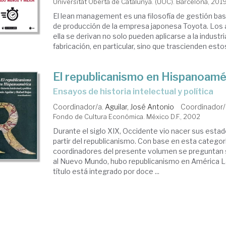
Universitat Oberta de Catalunya. (UOC). Barcelona, 201
El lean management es una filosofía de gestión ba
de producción de la empresa japonesa Toyota. Los 
ella se derivan no solo pueden aplicarse a la industria
fabricación, en particular, sino que trascienden estos 
El republicanismo en Hispanoamé
ensayos de historia intelectual y política
Coordinador/a.
Aguilar, José Antonio
Coordinador/
Fondo de Cultura Económica. México D.F., 2002
Durante el siglo XIX, Occidente vio nacer sus esta
partir del republicanismo. Con base en esta categori
coordinadores del presente volumen se preguntan si
al Nuevo Mundo, hubo republicanismo en América La
título está integrado por doce ...