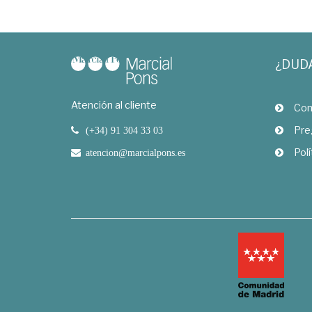
¿DUD
Atención al cliente
Com
Pre
(+34) 91 304 33 03
Polí
atencion@marcialpons.es