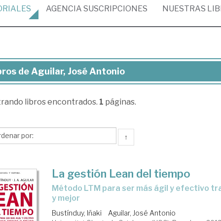
ORIALES
AGENCIA
SUSCRIPCIONES
NUESTRAS
LI
bros de Aguilar, José Antonio
ros
trando
libros encontrados.
1
páginas.
ilar,
sé
tonio
↑
La gestión Lean del tiempo
método LTM para ser más ágil y efectivo trabajando menos
y mejor
Bustínduy, Iñaki
Aguilar, José Antonio