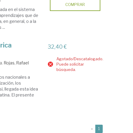
9
COMPRAR
sada en el sistema
aprendizajes que de
, en general, o a la
...
rica
32,40 €
Agotado/Descatalogado.
a.
Rojas, Rafael
Puede solicitar
búsqueda.
dos nacionales a
zación, los
, llegada esta idea
tina. El presente
(current)
«
1