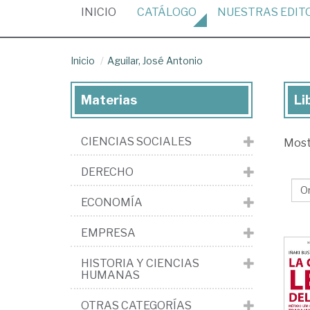
(CURRENT)
INICIO
CATÁLOGO
NUESTRAS
EDIT
Inicio
Aguilar, José Antonio
Materias
Li
Lib
de
CIENCIAS SOCIALES
Mos
Agu
Jo
DERECHO
An
ECONOMÍA
EMPRESA
HISTORIA Y CIENCIAS
HUMANAS
OTRAS CATEGORÍAS