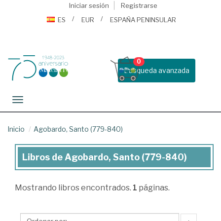
Iniciar sesión
Registrarse
ES
EUR
ESPAÑA PENINSULAR
0
Busqueda avanzada
Toggle navigation
Inicio
Agobardo, Santo (779-840)
Libros de Agobardo, Santo (779-840)
Libros
de
Mostrando
libros encontrados.
1
páginas.
Agobardo,
Santo