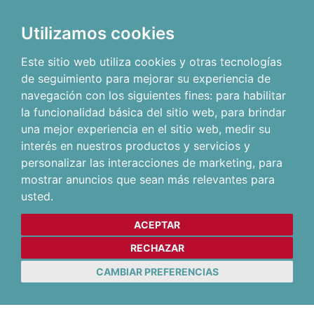
Utilizamos cookies
Este sitio web utiliza cookies y otras tecnologías
de seguimiento para mejorar su experiencia de
navegación con los siguientes fines:
para habilitar
la funcionalidad básica del sitio web
,
para brindar
una mejor experiencia en el sitio web
,
medir su
interés en nuestros productos y servicios y
personalizar las interacciones de marketing
,
para
mostrar anuncios que sean más relevantes para
usted
.
ACEPTAR
RECHAZAR
CAMBIAR PREFERENCIAS