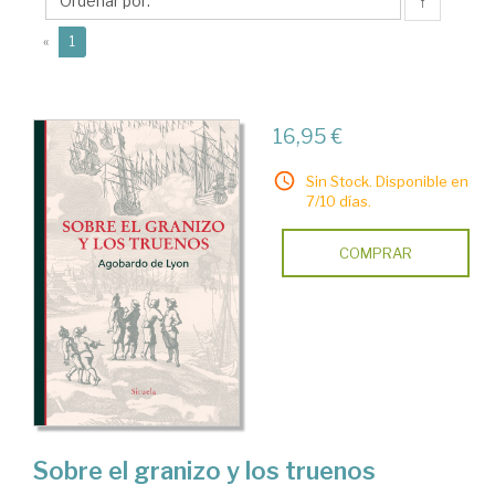
(779-
↑
840)
(current)
«
1
16,95 €
Sin Stock. Disponible en
7/10 días.
COMPRAR
Sobre el granizo y los truenos