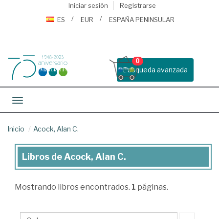
Iniciar sesión
Registrarse
ES
EUR
ESPAÑA PENINSULAR
0
Busqueda avanzada
Toggle navigation
Inicio
Acock, Alan C.
Libros de Acock, Alan C.
Libros
de
Mostrando
libros encontrados.
1
páginas.
Acock,
Alan