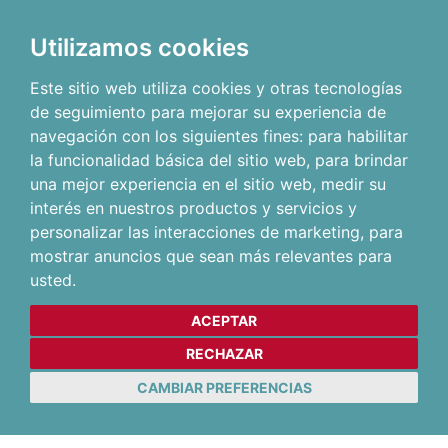
Utilizamos cookies
Este sitio web utiliza cookies y otras tecnologías
de seguimiento para mejorar su experiencia de
navegación con los siguientes fines:
para habilitar
la funcionalidad básica del sitio web
,
para brindar
una mejor experiencia en el sitio web
,
medir su
interés en nuestros productos y servicios y
personalizar las interacciones de marketing
,
para
mostrar anuncios que sean más relevantes para
usted
.
ACEPTAR
RECHAZAR
CAMBIAR PREFERENCIAS