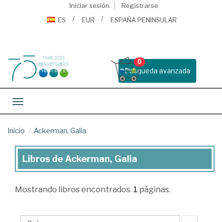
Iniciar sesión
Registrarse
ES
EUR
ESPAÑA PENINSULAR
0
Busqueda avanzada
Toggle navigation
Inicio
Ackerman, Galia
Libros de Ackerman, Galia
Libros
de
Mostrando
libros encontrados.
1
páginas.
Ackerman,
Galia