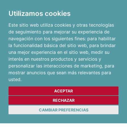
Utilizamos cookies
Este sitio web utiliza cookies y otras tecnologías
de seguimiento para mejorar su experiencia de
navegación con los siguientes fines:
para habilitar
la funcionalidad básica del sitio web
,
para brindar
una mejor experiencia en el sitio web
,
medir su
interés en nuestros productos y servicios y
personalizar las interacciones de marketing
,
para
mostrar anuncios que sean más relevantes para
usted
.
ACEPTAR
RECHAZAR
CAMBIAR PREFERENCIAS