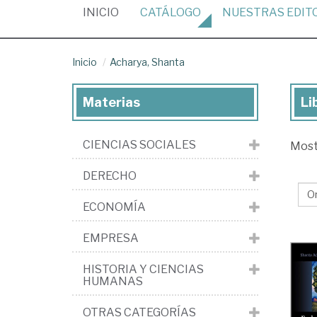
(CURRENT)
INICIO
CATÁLOGO
NUESTRAS
EDIT
Inicio
Acharya, Shanta
Materias
Li
Lib
de
CIENCIAS SOCIALES
Mos
Ach
Sh
DERECHO
ECONOMÍA
EMPRESA
HISTORIA Y CIENCIAS
HUMANAS
OTRAS CATEGORÍAS