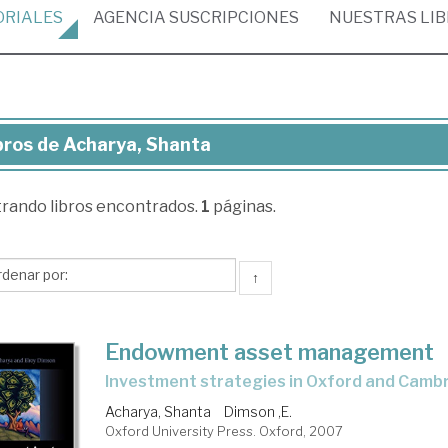
ORIALES
AGENCIA
SUSCRIPCIONES
NUESTRAS
LI
bros de Acharya, Shanta
ros
trando
libros encontrados.
1
páginas.
arya,
anta
↑
Endowment asset management
investment strategies in Oxford and Camb
Acharya, Shanta
Dimson ,E.
Oxford University Press. Oxford, 2007