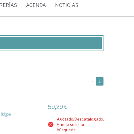
BRERÍAS
AGENDA
NOTICIAS
(current)
«
1
59,29 €
ridge
Agotado/Descatalogado.
Puede solicitar
búsqueda.