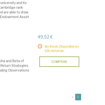
university and its
 Cambridge rank
nd are able to draw
s. Endowment Asset
49,52 €
Sin Stock. Disponible en
5/6 semanas.
pha and Beta of
COMPRAR
Return Strategies
luding Observations
(current)
«
1