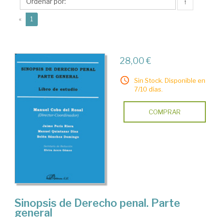
Elvira
↑
(current)
«
1
28,00 €
Sin Stock. Disponible en
7/10 días.
COMPRAR
Sinopsis de Derecho penal. Parte
general