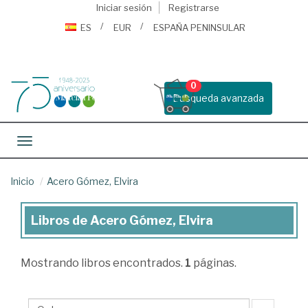
Iniciar sesión
Registrarse
ES
EUR
ESPAÑA PENINSULAR
0
Busqueda avanzada
Toggle navigation
Inicio
Acero Gómez, Elvira
Libros de Acero Gómez, Elvira
Libros
de
Mostrando
libros encontrados.
1
páginas.
Acero
Gómez,