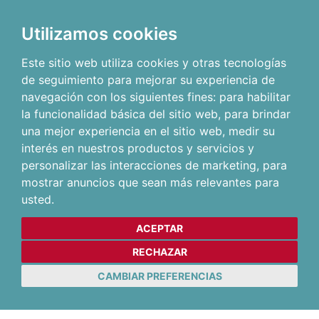
Utilizamos cookies
Este sitio web utiliza cookies y otras tecnologías
de seguimiento para mejorar su experiencia de
navegación con los siguientes fines:
para habilitar
la funcionalidad básica del sitio web
,
para brindar
una mejor experiencia en el sitio web
,
medir su
interés en nuestros productos y servicios y
personalizar las interacciones de marketing
,
para
mostrar anuncios que sean más relevantes para
usted
.
ACEPTAR
RECHAZAR
CAMBIAR PREFERENCIAS