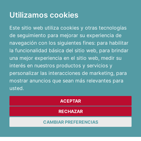
Utilizamos cookies
Este sitio web utiliza cookies y otras tecnologías
de seguimiento para mejorar su experiencia de
navegación con los siguientes fines:
para habilitar
la funcionalidad básica del sitio web
,
para brindar
una mejor experiencia en el sitio web
,
medir su
interés en nuestros productos y servicios y
personalizar las interacciones de marketing
,
para
mostrar anuncios que sean más relevantes para
usted
.
ACEPTAR
RECHAZAR
CAMBIAR PREFERENCIAS