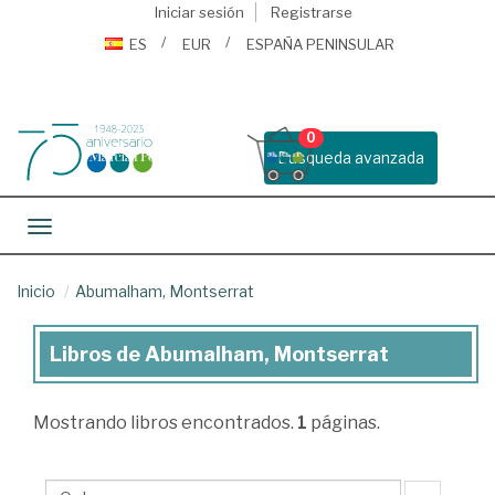
Iniciar sesión
Registrarse
ES
EUR
ESPAÑA PENINSULAR
0
Busqueda avanzada
Toggle navigation
Inicio
Abumalham, Montserrat
Libros de Abumalham, Montserrat
Libros
de
Mostrando
libros encontrados.
1
páginas.
Abumalham,
Montserrat