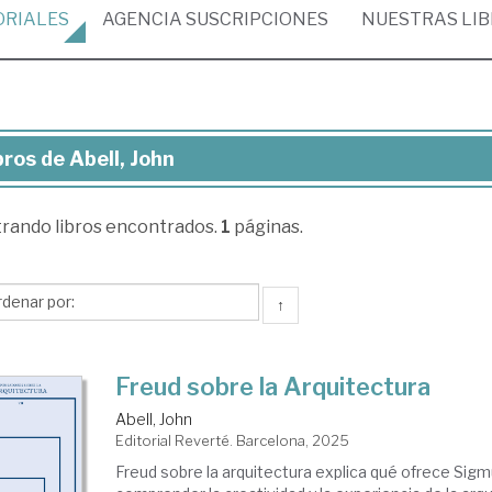
ORIALES
AGENCIA
SUSCRIPCIONES
NUESTRAS
LI
bros de Abell, John
ros
trando
libros encontrados.
1
páginas.
ll,
hn
↑
Freud sobre la Arquitectura
Abell, John
Editorial Reverté. Barcelona, 2025
Freud sobre la arquitectura explica qué ofrece Sig