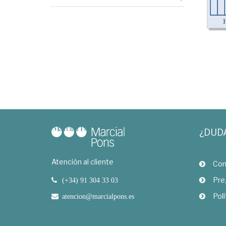
¿DUD
Atención al cliente
Com
Pre
(+34) 91 304 33 03
Polí
atencion@marcialpons.es