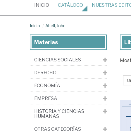
(CURRENT)
INICIO
CATÁLOGO
NUESTRAS
EDIT
Inicio
Abell, John
Materias
Li
Lib
de
CIENCIAS SOCIALES
Mos
Abe
Jo
DERECHO
ECONOMÍA
EMPRESA
HISTORIA Y CIENCIAS
HUMANAS
OTRAS CATEGORÍAS