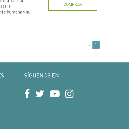
uitectura, con
COMPRAR
sta la
ente humana y su
(current)
«
1
ES
SÍGUENOS EN