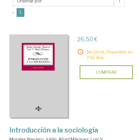
Luis
↑
V.
(current)
«
1
26,50 €
Sin Stock. Disponible en
7/10 días.
COMPRAR
Introducción a la sociología
Morales Navarro, Julián
;
Abad Márquez, Luis V.