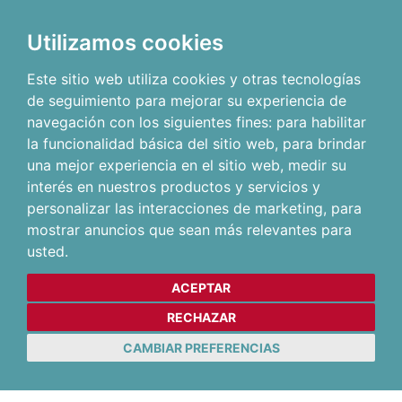
Utilizamos cookies
Este sitio web utiliza cookies y otras tecnologías
de seguimiento para mejorar su experiencia de
navegación con los siguientes fines:
para habilitar
la funcionalidad básica del sitio web
,
para brindar
una mejor experiencia en el sitio web
,
medir su
interés en nuestros productos y servicios y
personalizar las interacciones de marketing
,
para
mostrar anuncios que sean más relevantes para
usted
.
ACEPTAR
RECHAZAR
CAMBIAR PREFERENCIAS