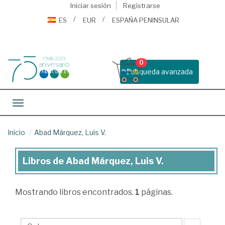
Iniciar sesión
Registrarse
ES
EUR
ESPAÑA PENINSULAR
0
Busqueda avanzada
Toggle navigation
Inicio
Abad Márquez, Luis V.
Libros de Abad Márquez, Luis V.
Libros
de
Mostrando
libros encontrados.
1
páginas.
Abad
Márquez,