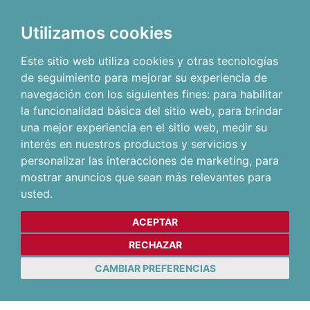
Utilizamos cookies
Este sitio web utiliza cookies y otras tecnologías
de seguimiento para mejorar su experiencia de
navegación con los siguientes fines:
para habilitar
la funcionalidad básica del sitio web
,
para brindar
una mejor experiencia en el sitio web
,
medir su
interés en nuestros productos y servicios y
personalizar las interacciones de marketing
,
para
mostrar anuncios que sean más relevantes para
usted
.
ACEPTAR
RECHAZAR
CAMBIAR PREFERENCIAS