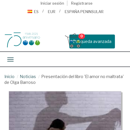
Iniciar sesión
Registrarse
ES
EUR
ESPAÑA PENINSULAR
0
Busqueda avanzada
Toggle navigation
Inicio
Noticias
Presentación del libro 'El amor no maltrata'
de Olga Barroso