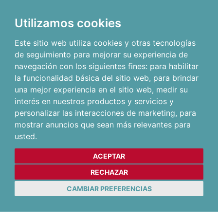
Utilizamos cookies
Este sitio web utiliza cookies y otras tecnologías
de seguimiento para mejorar su experiencia de
navegación con los siguientes fines:
para habilitar
la funcionalidad básica del sitio web
,
para brindar
una mejor experiencia en el sitio web
,
medir su
interés en nuestros productos y servicios y
personalizar las interacciones de marketing
,
para
mostrar anuncios que sean más relevantes para
usted
.
ACEPTAR
RECHAZAR
CAMBIAR PREFERENCIAS