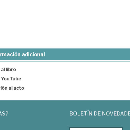
rmación adicional
al libro
e YouTube
ión al acto
AS?
BOLETÍN DE NOVEDAD