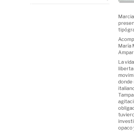
Marcial
present
tipógr
Acompa
María M
Amparo
La vida
liberta
movimi
donde 
italia
Tampa 
agitaci
obliga
tuviero
investi
opaco y