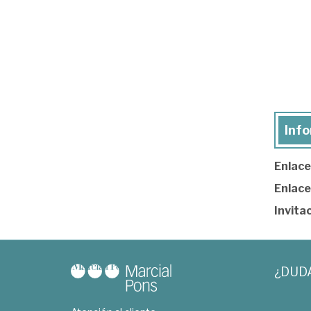
Info
Enlace 
Enlac
Invitac
¿DUD