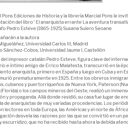
 Pons Ediciones de Historia y la librería Marcial Pons le invit
ación del libro ' El anarquista errante La aventura transatl
afo Pedro Esteve (1865-1925) Susana Suiero Seoane
ñarán a la autora
igueláñez, Universidad Carlos III, Madrid
 Sánchez-Cobos, Universidad Jaume I, Castellón
 del impresor catalán Pedro Esteve, figura clave del intern
rio e íntimo amigo de Errico Malatesta, transcurrió en la ép
ento anarquista, primero en España y luego en Cuba y en E
murió prematuramente en 1925. Entre los obreros inmigra
nos, cubanos y puertorriqueños de Nueva York, Paterson (Nue
(Florida) o los campos mineros del Oeste, realizó un inmens
ón y propaganda. Allá donde residió, su casa fue lugar de en
da de anarquistas de muy variadas procedencias. Los periód
n lectores en toda Europa, las Américas y el norte de África
gación desvela las razones por las que se convirtió en un pe
 escurridizo, que no ha recibido hasta ahora la debida atenc