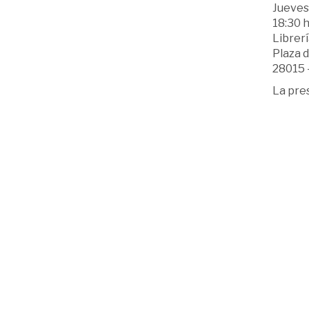
Jueves 
18:30 h
Librer
Plaza d
28015 
La pre