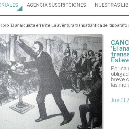
ORIALES
AGENCIA
SUSCRIPCIONES
NUESTRAS
LI
ro 'El anarquista errante La aventura transatlántica del tipógrafo
CANCE
'El an
trans
Estev
Por cau
obligad
breve c
las mol
Jue 11