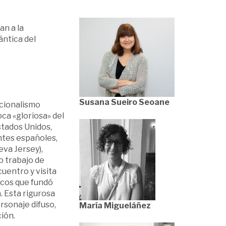
an a la
ántica del
Susana Sueiro Seoane
acionalismo
oca «gloriosa» del
stados Unidos,
ntes españoles,
va Jersey),
o trabajo de
cuentro y visita
icos que fundó
. Esta rigurosa
rsonaje difuso,
María Migueláñez
ión.